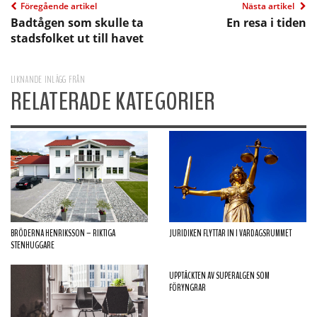
Föregående artikel
Nästa artikel
Badtågen som skulle ta
En resa i tiden
stadsfolket ut till havet
LIKNANDE INLÄGG FRÅN
RELATERADE KATEGORIER
BRÖDERNA HENRIKSSON – RIKTIGA
JURIDIKEN FLYTTAR IN I VARDAGSRUMMET
STENHUGGARE
UPPTÄCKTEN AV SUPERALGEN SOM
FÖRYNGRAR