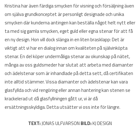
Kristina har även färdiga smycken för visning och försäljning även
om själva grundkonceptet är personligt designade och unika
smycken där kunderna antingen kan beställa något helt nytt eller
ta med sig gamla smycken, eget guld eller egna stenar för att få
en ny design. Hon vill dock slänga in en liten brasklapp: Det är
viktigt att vi har en dialog innan om kvaliteten på självinköpta
stenar. En del köper undermåliga stenar av okunskap på nätet,
många av oss guldsmeder har slutat att arbeta med diamanter
och ädelstenar som är inhandlade på detta sett, då certifikaten
inte alltid stämmer. Vissa diamanter och ädelstenar kan vara
glasfyllda och vid rengöring eller annan hantering kan stenen se
krackelerad ut då glasfyllningen gått ur, vi är då
ersättningsskyldiga. Detta utsätter vi oss inte för längre.
TEXT:
JONAS ULFVARSON
BILD:
KJ DESIGN