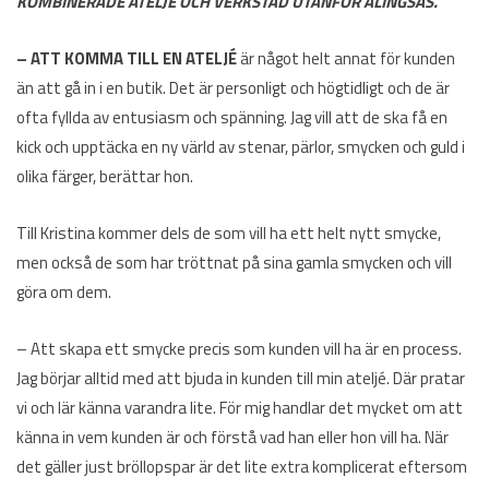
KOMBINERADE ATELJÉ OCH VERKSTAD UTANFÖR ALINGSÅS.
– ATT KOMMA TILL EN ATELJÉ
är något helt annat för kunden
än att gå in i en butik. Det är personligt och högtidligt och de är
ofta fyllda av entusiasm och spänning. Jag vill att de ska få en
kick och upptäcka en ny värld av stenar, pärlor, smycken och guld i
olika färger, berättar hon.
Till Kristina kommer dels de som vill ha ett helt nytt smycke,
men också de som har tröttnat på sina gamla smycken och vill
göra om dem.
– Att skapa ett smycke precis som kunden vill ha är en process.
Jag börjar alltid med att bjuda in kunden till min ateljé. Där pratar
vi och lär känna varandra lite. För mig handlar det mycket om att
känna in vem kunden är och förstå vad han eller hon vill ha. När
det gäller just bröllopspar är det lite extra komplicerat eftersom