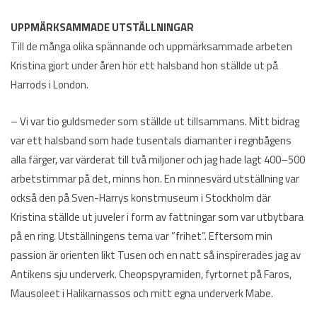
UPPMÄRKSAMMADE UTSTÄLLNINGAR
Till de många olika spännande och uppmärksammade arbeten
Kristina gjort under åren hör ett halsband hon ställde ut på
Harrods i London.
– Vi var tio guldsmeder som ställde ut tillsammans. Mitt bidrag
var ett halsband som hade tusentals diamanter i regnbågens
alla färger, var värderat till två miljoner och jag hade lagt 400–500
arbetstimmar på det, minns hon. En minnesvärd utställning var
också den på Sven-Harrys konstmuseum i Stockholm där
Kristina ställde ut juveler i form av fattningar som var utbytbara
på en ring. Utställningens tema var ”frihet”. Eftersom min
passion är orienten likt Tusen och en natt så inspirerades jag av
Antikens sju underverk. Cheopspyramiden, fyrtornet på Faros,
Mausoleet i Halikarnassos och mitt egna underverk Mabe.