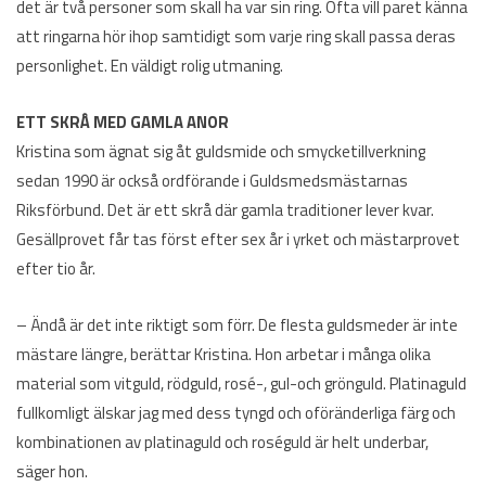
det är två personer som skall ha var sin ring. Ofta vill paret känna
att ringarna hör ihop samtidigt som varje ring skall passa deras
personlighet. En väldigt rolig utmaning.
ETT SKRÅ MED GAMLA ANOR
Kristina som ägnat sig åt guldsmide och smycketillverkning
sedan 1990 är också ordförande i Guldsmedsmästarnas
Riksförbund. Det är ett skrå där gamla traditioner lever kvar.
Gesällprovet får tas först efter sex år i yrket och mästarprovet
efter tio år.
– Ändå är det inte riktigt som förr. De flesta guldsmeder är inte
mästare längre, berättar Kristina. Hon arbetar i många olika
material som vitguld, rödguld, rosé-, gul-och grönguld. Platinaguld
fullkomligt älskar jag med dess tyngd och oföränderliga färg och
kombinationen av platinaguld och roséguld är helt underbar,
säger hon.