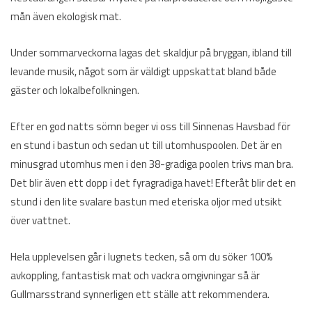
mån även ekologisk mat.
Under sommarveckorna lagas det skaldjur på bryggan, ibland till
levande musik, något som är väldigt uppskattat bland både
gäster och lokalbefolkningen.
Efter en god natts sömn beger vi oss till Sinnenas Havsbad för
en stund i bastun och sedan ut till utomhuspoolen. Det är en
minusgrad utomhus men i den 38-gradiga poolen trivs man bra.
Det blir även ett dopp i det fyragradiga havet! Efteråt blir det en
stund i den lite svalare bastun med eteriska oljor med utsikt
över vattnet.
Hela upplevelsen går i lugnets tecken, så om du söker 100%
avkoppling, fantastisk mat och vackra omgivningar så är
Gullmarsstrand synnerligen ett ställe att rekommendera.