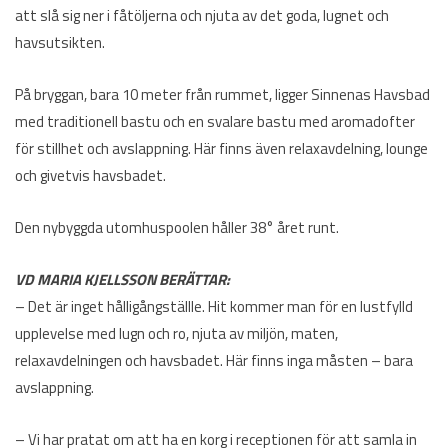
att slå sig ner i fåtöljerna och njuta av det goda, lugnet och
havsutsikten.
På bryggan, bara 10 meter från rummet, ligger Sinnenas Havsbad
med traditionell bastu och en svalare bastu med aromadofter
för stillhet och avslappning. Här finns även relaxavdelning, lounge
och givetvis havsbadet.
Den nybyggda utomhuspoolen håller 38° året runt.
VD MARIA KJELLSSON BERÄTTAR:
– Det är inget hålligångställle. Hit kommer man för en lustfylld
upplevelse med lugn och ro, njuta av miljön, maten,
relaxavdelningen och havsbadet. Här finns inga måsten – bara
avslappning.
– Vi har pratat om att ha en korg i receptionen för att samla in