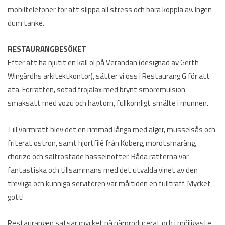
mobiltelefoner för att slippa all stress och bara koppla av. Ingen
dum tanke.
RESTAURANGBESÖKET
Efter att ha njutit en kall öl på Verandan (designad av Gerth
Wingårdhs arkitektkontor), sätter vi oss i Restaurang G för att
äta. Förrätten, sotad fröjalax med brynt smöremulsion
smaksatt med yozu och havtorn, fullkomligt smälte i munnen.
Till varmrätt blev det en rimmad långa med alger, musselsås och
friterat ostron, samt hjortfilé från Koberg, morotsmaräng,
chorizo och saltrostade hasselnötter. Båda rätterna var
fantastiska och tillsammans med det utvalda vinet av den
trevliga och kunniga servitören var måltiden en fullträff. Mycket
gott!
Restaurangen satsar mycket på närproducerat och i möjligaste