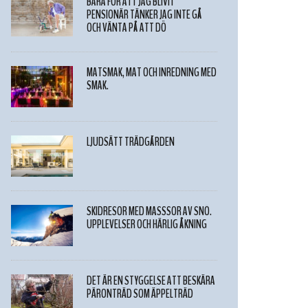
BARA FÖR ATT JAG BLIVIT
PENSIONÄR TÄNKER JAG INTE GÅ
OCH VÄNTA PÅ ATT DÖ
MATSMAK, MAT OCH INREDNING MED
SMAK.
LJUDSÄTT TRÄDGÅRDEN
SKIDRESOR MED MASSSOR AV SNÖ.
UPPLEVELSER OCH HÄRLIG ÅKNING
DET ÄR EN STYGGELSE ATT BESKÄRA
PÄRONTRÄD SOM ÄPPELTRÄD