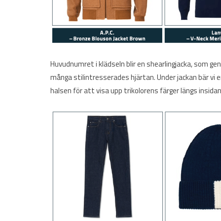
Huvudnumret i klädseln blir en shearlingjacka, som genom
många stilintresserades hjärtan. Under jackan bär vi en 
halsen för att visa upp trikolorens färger längs insida