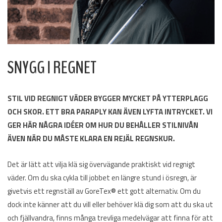
SNYGG I REGNET
STIL VID REGNIGT VÄDER BYGGER MYCKET PÅ YTTERPLAGG
OCH SKOR. ETT BRA PARAPLY KAN ÄVEN LYFTA INTRYCKET. VI
GER HÄR NÅGRA IDÉER OM HUR DU BEHÅLLER STILNIVÅN
ÄVEN NÄR DU MÅSTE KLARA EN REJÄL REGNSKUR.
Det är lätt att vilja klä sig övervägande praktiskt vid regnigt
väder. Om du ska cykla till jobbet en längre stund i ösregn, är
givetvis ett regnställ av Gore­Tex® ett gott alternativ. Om du
dock inte känner att du vill eller behöver klä dig som att du ska ut
och fjällvandra, finns många trevliga medelvägar att finna för att