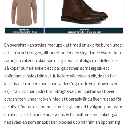
En overshirt kan stylas mer uppklätt med en skjorta buren under,
och en scarf i kragen, allt buret under den skyddande överrocken.
Antingen väljer du skor som i sig är vattentåliga i modellen, eller
så köper du helt enkelt ett par galoscher, som i sig blir ett
spännande inslag i din stil. Ju kallare väderleken blir, desto fler
lager kan du addera under din vädertåliga rock. En pullover över
skjortan, och när vädret blir riktigt svalt, en quiltad väst över
overshirten, under rocken. Med ett paraply är du även rustad för
de allra hårdaste skurarna, samtidigt som ett välgjort paraply är
en otroligt stilhöjande accessoar. Vi har valt en som enkelt går
ned i väskan som snabbt kan plockas upp när himlen öppnar sig.