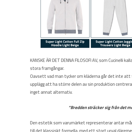
KANSKE ÄR DET DENNA FILOSOFI AV, som Cucinelli kallar
stora framgångar.
Oavsett vad man tycker om kläderna går det inte att f
upplägg att ha större delen av sin produktion centrerad 
inget annat alternativ.
“Bredden sträcker sig från det me
Den estetik som varumärket representerar antar mån
till det klassiskt formella, med ett stort urval där