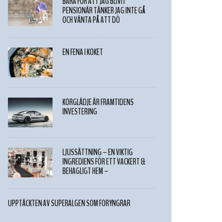
BARA FÖR ATT JAG BLIVIT
PENSIONÄR TÄNKER JAG INTE GÅ
OCH VÄNTA PÅ ATT DÖ
EN FENA I KÖKET
KÖRGLÄDJE ÄR FRAMTIDENS
INVESTERING
LJUSSÄTTNING – EN VIKTIG
INGREDIENS FÖR ETT VACKERT &
BEHAGLIGT HEM –
UPPTÄCKTEN AV SUPERALGEN SOM FÖRYNGRAR