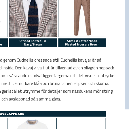
genom Cucinellis dressade stil. Cucinellis kavajer är så
insida. Den kavaj vi valt ut är tillverkad av en olivgrön hopsack-
s som i våra andra klädval ligger färgerna och det visuella intrycket
as med lite mörkare blåa och bruna toner i slipsen och skorna.
an ger istället utrymme för detaljer som näsdukens mönstring
dd och avslappnad på samma gång.