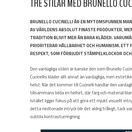
TRE STILAR MED BRUNELLO CUC
BRUNELLO CUCINELLI ÄR EN MYTOMSPUNNEN MAN
AV VÄRLDENS ABSOLUT FINASTE PRODUKTER, ME
TRADITION BLIVIT MER ÄN BARA KLÄDER. VARUMÄ
PRIORITERAR HÅLLBARHET OCH HUMANISM. ETT 
RESPEKT, SOM FÖRBJUDIT STÄMPELKLOCKOR OCH 
Den vardagliga stilen är kanske den som Brunello Cucin
Cucinellis kläder allt annat än vardagliga, men esteti
helst. När det kommer till Cucinelli handlar den varda
tillsammans bilda en helhet, där färg och material blan
Istället ligger fokus på att göra ett mjukt visuellt intry
detta nedtonade intryck blir det aldrig tråkigt, tack
subtila kontrasturringning.