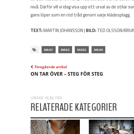
nivå. Därför vill vi idag visa upp ett urval av de stilar
gans löper som en röd tråd genom varje klädesplagg.
TEXT:
MARTIN JOHANSSON |
BILD:
TED OLSSON/BRUNE
MAG1
MAG2
MAG3
MAG4
Föregående artikel
ON TAR ÖVER – STEG FÖR STEG
LIKNANDE INLÄGG FRÅN
RELATERADE KATEGORIER