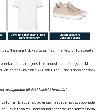
 det, ”humanistisk kapitalism” som har lett till företagets
örneka att det i dagens textilindustri är ett högst unikt
i en italiensk by från 1500-talet. För Cucinelli finns det dock
st avslappnade till det klassiskt formella”.
ga former. Bredden sträcker sig från det mest avslappnade
emellan. Oavsett vart du hamnar håller hantverket samma höga