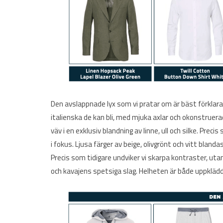
Den avslappnade lyx som vi pratar om är bäst förklarad 
italienska de kan bli, med mjuka axlar och okonstruerad 
väv i en exklusiv blandning av linne, ull och silke. Preci
i fokus. Ljusa färger av beige, olivgrönt och vitt bland
Precis som tidigare undviker vi skarpa kontraster, ut
och kavajens spetsiga slag. Helheten är både uppklä