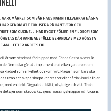
INELLI
. VARUMÄRKET SOM BÄR HANS NAMN TILLVERKAR NÅGRA
N HAR GENOM ATT FOKUSERA PÅ HANTVERK OCH
RKET SOM CUCINELLI HAR BYGGT FÖLJER EN FILOSOFI SOM
FÖRETAG DÄR VARJE ANSTÄLLD BEHANDLAS MED HÖGSTA
E-MAIL EFTER ARBETSTID.
elli är som starkast förknippad med. För de flesta av oss är
ken de förmedlar går att implementera i vilken garderob som
gliga klädseln om enkelhet och komfort. Plaggen som bärs ska
das utan att skapa skarpa kontraster eller hårda visuella linjer.
ck, med en blekt färgpalett i blått, oliv, beige och vitt. Trots
 vare detaljer som skepparkavajens mässingsknappar och tröjans