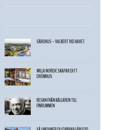
SÄRÖHUS – VACKERT VID HAVET
WILLA NORDIC SKAPAR DITT
DRÖMHUS
RESAN FRÅN KÄLLAREN TILL
FINRUMMEN
SÅ UNDVIKER DU DYRBAR LÄROTID