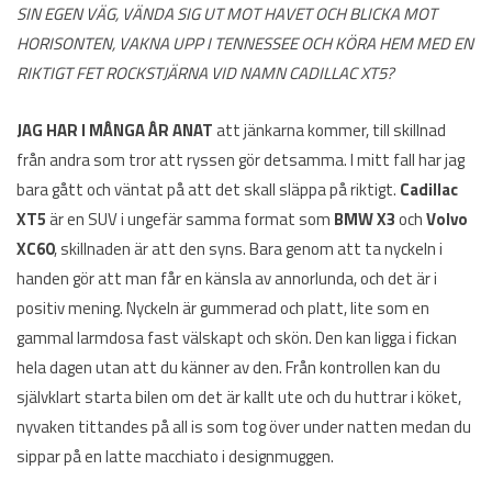
SIN EGEN VÄG, VÄNDA SIG UT MOT HAVET OCH BLICKA MOT
HORISONTEN, VAKNA UPP I TENNESSEE OCH KÖRA HEM MED EN
RIKTIGT FET ROCKSTJÄRNA VID NAMN CADILLAC XT5?
JAG HAR I MÅNGA ÅR ANAT
att jänkarna kommer, till skillnad
från andra som tror att ryssen gör detsamma. I mitt fall har jag
bara gått och väntat på att det skall släppa på riktigt.
Cadillac
XT5
är en SUV i ungefär samma format som
BMW X3
och
Volvo
XC60
, skillnaden är att den syns. Bara genom att ta nyckeln i
handen gör att man får en känsla av annorlunda, och det är i
positiv mening. Nyckeln är gummerad och platt, lite som en
gammal larmdosa fast välskapt och skön. Den kan ligga i fickan
hela dagen utan att du känner av den. Från kontrollen kan du
självklart starta bilen om det är kallt ute och du huttrar i köket,
nyvaken tittandes på all is som tog över under natten medan du
sippar på en latte macchiato i designmuggen.