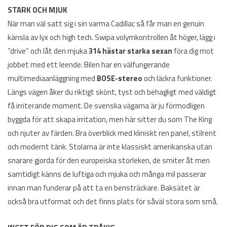
STARK OCH MJUK
När man väl satt sig i sin varma Cadillac så får man en genuin
känsla av lyx och high tech. Swipa volymkontrollen åt höger, lägg i
”drive” och låt den mjuka
314 hästar starka sexan
föra dig mot
jobbet med ett leende. Bilen har en välfungerande
multimediaanläggning med
BOSE-stereo
och läckra funktioner.
Längs vägen åker du riktigt skönt, tyst och behagligt med väldigt
få irriterande moment. De svenska vägarna är ju förmodligen
byggda för att skapa irritation, men här sitter du som The King
och njuter av färden. Bra överblick med kliniskt ren panel, stilrent
och modernt tänk. Stolarna är inte klassiskt amerikanska utan
snarare gjorda för den europeiska storleken, de smiter åt men
samtidigt känns de luftiga och mjuka och många mil passerar
innan man funderar på att ta en bensträckare. Baksätet är
också bra utformat och det finns plats för såväl stora som små.