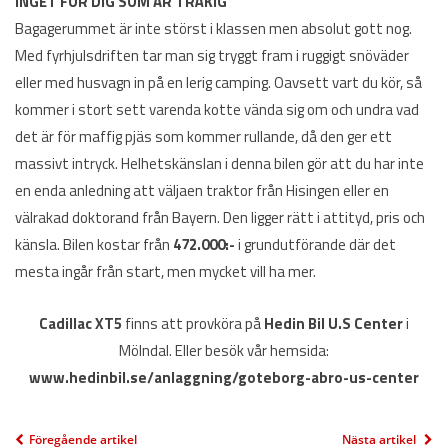
INGET FÖR DIG SOM ÄR TRÅKIG
Bagagerummet är inte störst i klassen men absolut gott nog.
Med fyrhjulsdriften tar man sig tryggt fram i ruggigt snöväder
eller med husvagn in på en lerig camping. Oavsett vart du kör, så
kommer i stort sett varenda kotte vända sig om och undra vad
det är för maffig pjäs som kommer rullande, då den ger ett
massivt intryck. Helhetskänslan i denna bilen gör att du har inte
en enda anledning att väljaen traktor från Hisingen eller en
välrakad doktorand från Bayern. Den ligger rätt i attityd, pris och
känsla. Bilen kostar från
472.000:-
i grundutförande där det
mesta ingår från start, men mycket vill ha mer.
Cadillac XT5
finns att provköra på
Hedin Bil U.S Center
i
Mölndal. Eller besök vår hemsida:
www.hedinbil.se/anlaggning/goteborg-abro-us-center
Föregående artikel
Nästa artikel