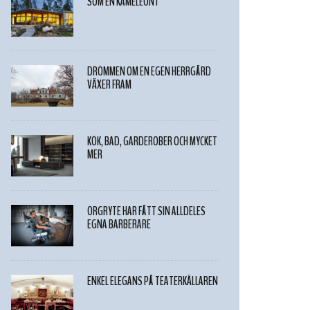
SOM EN KAMELEONT
DRÖMMEN OM EN EGEN HERRGÅRD
VÄXER FRAM
KÖK, BAD, GARDEROBER OCH MYCKET
MER
ÖRGRYTE HAR FÅTT SIN ALLDELES
EGNA BARBERARE
ENKEL ELEGANS PÅ TEATERKÄLLAREN