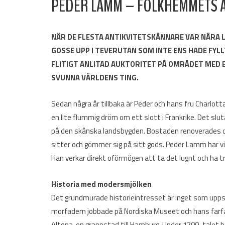
PEDER LAMM – FOLKHEMMETS 
NÄR DE FLESTA ANTIKVITETSKÄNNARE VAR NÄRA 
GOSSE UPP I TEVERUTAN SOM INTE ENS HADE FYL
FLITIGT ANLITAD AUKTORITET PÅ OMRÅDET MED 
SVUNNA VÄRLDENS TING.
Sedan några år tillbaka är Peder och hans fru Charlot
en lite flummig dröm om ett slott i Frankrike. Det sl
på den skånska landsbygden. Bostaden renoverades o
sitter och gömmer sig på sitt gods. Peder Lamm har vid
Han verkar direkt oförmögen att ta det lugnt och ha tr
Historia med modersmjölken
Det grundmurade historieintresset är inget som uppst
morfadern jobbade på Nordiska Museet och hans farfa
Altona, en grannstad till Hamburg. Under 1700-talet bö