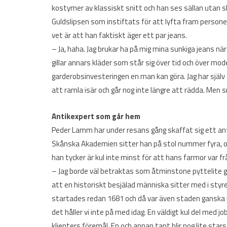
kostymer av klassiskt snitt och han ses sällan utan
Guldslipsen som instiftats för att lyfta fram persone
vet är att han faktiskt äger ett par jeans.
– Ja, haha. Jag brukar ha på mig mina sunkiga jeans nä
gillar annars kläder som står sig över tid och över mo
garderobsinvesteringen en man kan göra. Jag har själv
att ramla isär och går nog inte längre att rädda. Men
Antikexpert som går hem
Peder Lamm har under resans gång skaffat sig ett an
Skånska Akademien sitter han på stol nummer fyra, o
han tycker är kul inte minst för att hans farmor var f
– Jag borde väl betraktas som åtminstone pyttelite g
att en historiskt besjälad människa sitter med i styr
startades redan 1681 och då var även staden ganska 
det håller vi inte på med idag. En väldigt kul del med 
klienters föremål. En och annan tant blir nog lite starst