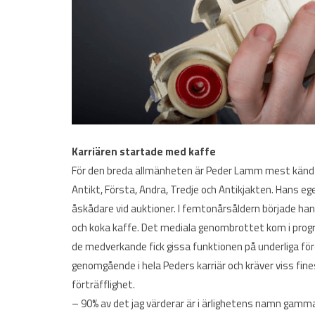
Karriären startade med kaffe
För den breda allmänheten är Peder Lamm mest känd fö
Antikt, Första, Andra, Tredje och Antikjakten. Hans e
åskådare vid auktioner. I femtonårsåldern började h
och koka kaffe. Det mediala genombrottet kom i progr
de medverkande fick gissa funktionen på underliga för
genomgående i hela Peders karriär och kräver viss fin
förträfflighet.
– 90% av det jag värderar är i ärlighetens namn gamma