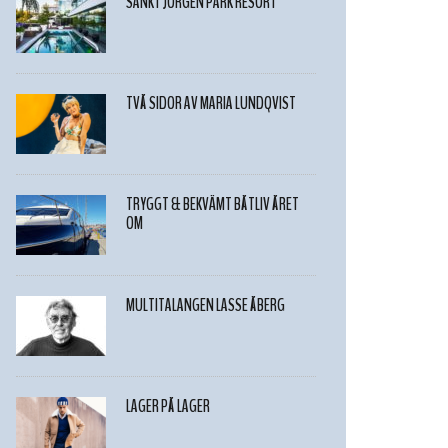
SANKT JÖRGEN PARK RESORT
TVÅ SIDOR AV MARIA LUNDQVIST
TRYGGT & BEKVÄMT BÅTLIV ÅRET
OM
MULTITALANGEN LASSE ÅBERG
LAGER PÅ LAGER