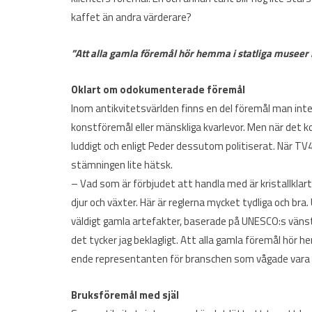
kaffet än andra värderare?
”Att alla gamla föremål hör hemma i statliga muse
Oklart om odokumenterade föremål
Inom antikvitetsvärlden finns en del föremål man int
konstföremål eller mänskliga kvarlevor. Men när det 
luddigt och enligt Peder dessutom politiserat. När TV4
stämningen lite hätsk.
– Vad som är förbjudet att handla med är kristallklar
djur och växter. Här är reglerna mycket tydliga och b
väldigt gamla artefakter, baserade på UNESCO:s vänst
det tycker jag beklagligt. Att alla gamla föremål hö
ende representanten för branschen som vågade vara är
Bruksföremål med själ