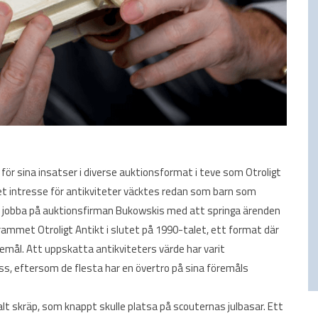
r sina insatser i diverse auktionsformat i teve som Otroligt
get intresse för antikviteter väcktes redan som barn som
an jobba på auktionsfirman Bukowskis med att springa ärenden
ammet Otroligt Antikt i slutet på 1990-talet, ett format där
emål. Att uppskatta antikviteters värde har varit
ess, eftersom de flesta har en övertro på sina föremåls
lt skräp, som knappt skulle platsa på scouternas julbasar. Ett