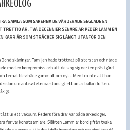
ARKEOLOG
LIKA GAMLA SOM SAKERNA DE VÄRDERADE SEGLADE EN
LT TRETTIO ÅR. TVÅ DECENNIER SENARE ÄR PEDER LAMM EN
EN KARRIÄR SOM STRÄCKER SIG LÅNGT UTANFÖR DEN
ta Bond skåningar. Familjen hade tröttnat på storstan och närde
utade med en kompromiss och att de slog sig ner i en prästgård
ch temat blev både gammalt och nytt. Men tro inte att han
 sidan om antikviteterna ständigt ett antal bollar i luften.
åkigt.
ått ur ett vakuum. Peders föräldrar var båda arkeologer,
rs far var konstsamlare. Släkten Lamm är bördig från tyska
rjade de bygga sitt industriella imperium och var pionjärer då