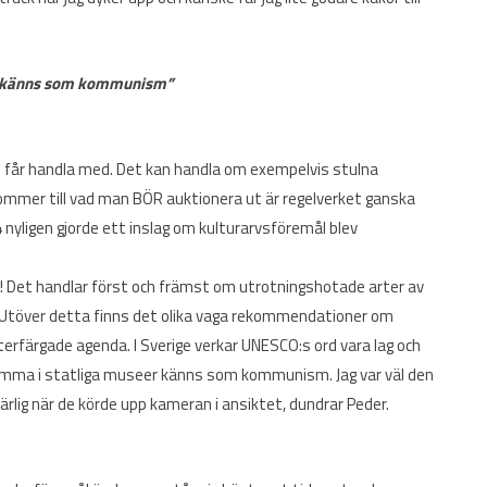
er känns som kommunism”
e får handla med. Det kan handla om exempelvis stulna
kommer till vad man BÖR auktionera ut är regelverket ganska
 nyligen gjorde ett inslag om kulturarvsföremål blev
t! Det handlar först och främst om utrotningshotade arter av
ra. Utöver detta finns det olika vaga rekommendationer om
erfärgade agenda. I Sverige verkar UNESCO:s ord vara lag och
r hemma i statliga museer känns som kommunism. Jag var väl den
lig när de körde upp kameran i ansiktet, dundrar Peder.