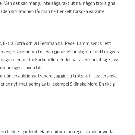
 Men det kan man ju inte säga rakt ut när någon tror sig ha
 I den situationen får man helt enkelt försöka vara lite
 Extra Extra och Vi I Femman har Peder Lamm synts i ett
rige Dansar och Ler. Han gjorde ett inslag om brottningens
ogramledare för Kockduellen. Peder har även spelat sig själv i
r aningen kluven till.
n, än en auktionsutropare. Jag gick ju trots allt i teaterskola
r en nyfilmatisering av till exempel Skånska Mord. En riktig
en i Peders garderob. Hans uniform är i regel skräddarsydda