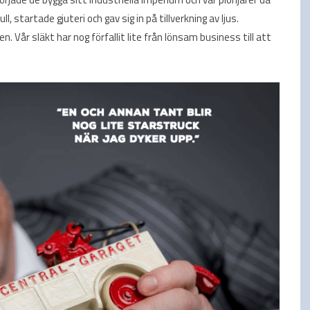
startade gjuteri och gav sig in på tillverkning av ljus.
. Vår släkt har nog förfallit lite från lönsam business till att