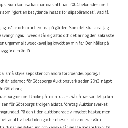
 slips. Som kuriosa kan nämnas att han 2004 belönades med
r som ”gjort en betydande insats för slipsbärandet”. Vad få
r jag målar och fixar hemma på gården. Som det ska vara. Jag
desvängningar. Tweed står sig alltid och det är nog den säkraste
 en urgammal tweedkavaj jag knyckt av min far. Den håller på
 snygg är den ändå.
tal små styrelseposter och andra förtroendeuppdrag. I
ch är ledamot för Göteborgs Auktionsverk sedan 2013, något
rån Göteborg.
öteborgare med tanke på mina rötter. Så då passar det ju bra
elsen för Göteborgs troligen äldsta företag. Auktionsverket
nygrundad. På den tiden auktionerade vi mycket hästar, men
jobbet är att vi hela tiden gör hembesök och värderar våra
ruck när jag dyker upp och kanske får jag lite godare kakor till