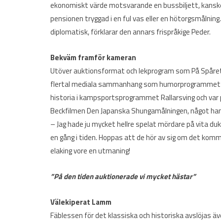
ekonomiskt värde motsvarande en bussbiljett, kanske.
pensionen tryggad i en ful vas eller en hötorgsmålning.
diplomatisk, förklarar den annars frispråkige Peder.
Bekväm framför kameran
Utöver auktionsformat och lekprogram som På Spåret,
flertal mediala sammanhang som humorprogrammet Sve
historia i kampsportsprogrammet Rallarsving och var pr
Beckfilmen Den Japanska Shungamålningen, något han ä
– Jag hade ju mycket hellre spelat mördare på vita duke
en gång i tiden. Hoppas att de hör av sig om det komme
elaking vore en utmaning!
”På den tiden auktionerade vi mycket hästar”
Välekiperat Lamm
Fäblessen för det klassiska och historiska avslöjas äv