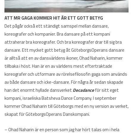
ATT MR GAGA KOMMER HIT ÄR ETT GOTT BETYG
Det pågår också ett ständigt samspel mellan dansare,
koreografer och kompanier. Bra dansare på ett kompani
attraherar bra koreografer. Och bra koreografer drar till sig bra
dansare. Ett mycket gott betyg åt GöteborgsOperans dansare
är alltså att en av dansvärldens ikoner, Ohad Naharin, kommer
tillbaka i höst. Han är en av världens mest eftertraktade
koreografer och utformare av rörelsefilosofin gaga som används
av både dansare och icke-dansare. För några år sedan skapade
han det enormt hyllade dansverket
Decadance
för sitt eget
kompani, israeliska Batsheva Dance Company. I september
kommer Ohad Naharin till Göteborgs med en ny version av verket,
skapat för GöteborgsOperans Danskompani.
– Ohad Naharin är en person som jag har hört talas om i hela