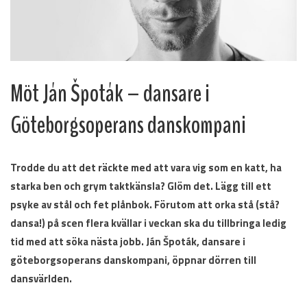
Möt Ján Špoták – dansare i
Göteborgsoperans danskompani
Trodde du att det räckte med att vara vig som en katt, ha
starka ben och grym taktkänsla? Glöm det. Lägg till ett
psyke av stål och fet plånbok. Förutom att orka stå (stå?
dansa!) på scen flera kvällar i veckan ska du tillbringa ledig
tid med att söka nästa jobb. Ján Špoták, dansare i
göteborgsoperans danskompani, öppnar dörren till
dansvärlden.