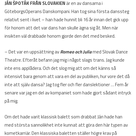
JÁN ŠPOTÁK FRÅN SLOVAKIEN
är en av dansarna i
GöteborgsOperans Danskompani. Han tog sina första danssteg
relativt sent i livet – han hade hunnit bli 16 år innan det gick upp
för honom att det var dans han skulle ägna sig åt. Men när
insikten väl drabbade honom gjorde den det med besked.
– Det var en uppsättning av
Romeo och Julia
med Slovak Dance
Theatre. Efteråt befann jag mig i något slags trans. Jag kunde
inte ens applådera. Och det slog mig att om det känns så
intensivt bara genom att vara en del av publiken, hur vore det då
inte att själv dansa? Jag tog fler och fler danslektioner … Fem år
senare var jag en del av kompaniet som hade gjort sådant intryck
på mig.
Om det hade varit klassisk balett som drabbat Ján hade han
med största sannolikhet inte kunnat att göra den här typen av
kometkarriär. Den klassiska baletten ställer högre krav på