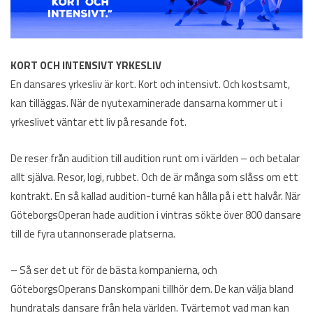
KORT OCH INTENSIVT YRKESLIV
En dansares yrkesliv är kort. Kort och intensivt. Och kostsamt,
kan tilläggas. När de nyutexaminerade dansarna kommer ut i
yrkeslivet väntar ett liv på resande fot.
De reser från audition till audition runt om i världen – och betalar
allt själva. Resor, logi, rubbet. Och de är många som slåss om ett
kontrakt. En så kallad audition-turné kan hålla på i ett halvår. När
GöteborgsOperan hade audition i vintras sökte över 800 dansare
till de fyra utannonserade platserna.
– Så ser det ut för de bästa kompanierna, och
GöteborgsOperans Danskompani tillhör dem. De kan välja bland
hundratals dansare från hela världen. Tvärtemot vad man kan