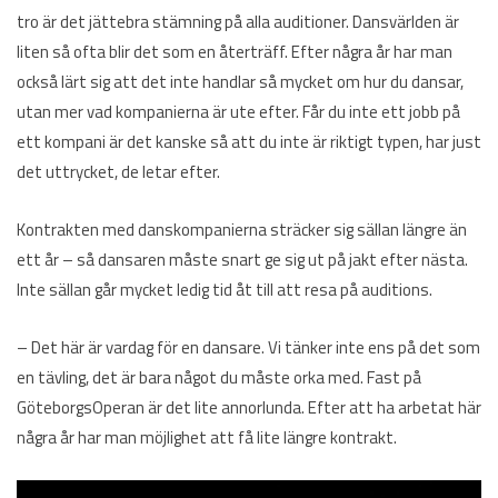
tro är det jättebra stämning på alla auditioner. Dansvärlden är
liten så ofta blir det som en återträff. Efter några år har man
också lärt sig att det inte handlar så mycket om hur du dansar,
utan mer vad kompanierna är ute efter. Får du inte ett jobb på
ett kompani är det kanske så att du inte är riktigt typen, har just
det uttrycket, de letar efter.
Kontrakten med danskompanierna sträcker sig sällan längre än
ett år – så dansaren måste snart ge sig ut på jakt efter nästa.
Inte sällan går mycket ledig tid åt till att resa på auditions.
– Det här är vardag för en dansare. Vi tänker inte ens på det som
en tävling, det är bara något du måste orka med. Fast på
GöteborgsOperan är det lite annorlunda. Efter att ha arbetat här
några år har man möjlighet att få lite längre kontrakt.