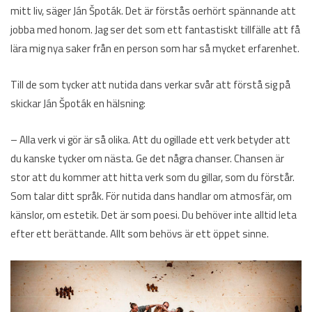
mitt liv, säger Ján Špoták. Det är förstås oerhört spännande att
jobba med honom. Jag ser det som ett fantastiskt tillfälle att få
lära mig nya saker från en person som har så mycket erfarenhet.
Till de som tycker att nutida dans verkar svår att förstå sig på
skickar Ján Špoták en hälsning:
– Alla verk vi gör är så olika. Att du ogillade ett verk betyder att
du kanske tycker om nästa. Ge det några chanser. Chansen är
stor att du kommer att hitta verk som du gillar, som du förstår.
Som talar ditt språk. För nutida dans handlar om atmosfär, om
känslor, om estetik. Det är som poesi. Du behöver inte alltid leta
efter ett berättande. Allt som behövs är ett öppet sinne.