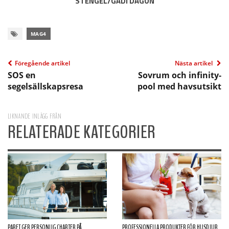
STENGEL/GADI DAGON
MAG4
Föregående artikel
Nästa artikel
SOS en
Sovrum och infinity-
segelsällskapsresa
pool med havsutsikt
LIKNANDE INLÄGG FRÅN
RELATERADE KATEGORIER
PARET GER PERSONLIG CHARTER PÅ
PROFESSIONELLA PRODUKTER FÖR HUSDJUR