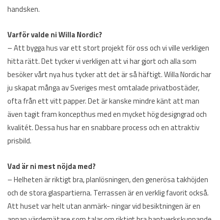
handsken.
Varför valde ni Willa Nordic?
– Att bygga hus var ett stort projekt för oss och vi ville verkligen
hitta rätt. Det tycker vi verkligen att vi har gjort och alla som
besöker vårt nya hus tycker att det är så häftigt. Willa Nordic har
ju skapat många av Sveriges mest omtalade privatbostäder,
ofta från ett vitt papper. Det är kanske mindre känt att man
även tagit fram koncepthus med en mycket hög designgrad och
kvalitét. Dessa hus har en snabbare process och en attraktiv
prisbild.
Vad är ni mest nöjda med?
– Helheten är riktigt bra, planlösningen, den generösa takhöjden
och de stora glaspartierna. Terrassen är en verklig favorit också.
Att huset var helt utan anmärk- ningar vid besiktningen är en
annan värdemätare som talar om riktigt bra hantverkskunnande