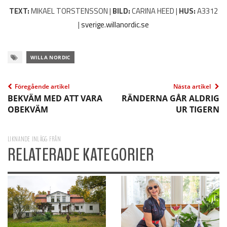
TEXT:
MIKAEL TORSTENSSON |
BILD:
CARINA HEED |
HUS:
A3312
|
sverige.willanordic.se
WILLA NORDIC
Föregående artikel
Nästa artikel
BEKVÄM MED ATT VARA
RÄNDERNA GÅR ALDRIG
OBEKVÄM
UR TIGERN
LIKNANDE INLÄGG FRÅN
RELATERADE KATEGORIER