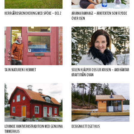
HERRGÅRDSRENOVERING MED SPÖKE – DEL 2
ARIANA RAMHAGE – ARKITEKTEN SOM FLYDDE
ÖVER ISEN
TA IN NATUREN I HEMMET
SOLEN HJÄLPER OSS UR KRISEN – AKB HÄMTAR
KRAFT FRÅN OVAN
LEVANDE HANTVERKSTRADITION MED GENUINA
DESIGNA ETT EGET HUS
TIMMERHUS